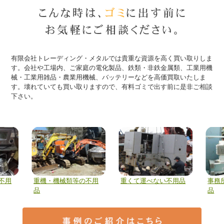
有限会社トレーディング・メタルでは貴重な資源を高く買い取りしま
す。会社や工場内、ご家庭の電化製品、鉄類・非鉄金属類、工業用機
械・工業用雑品・農業用機械、バッテリーなどを高価買取いたしま
す。壊れていても買い取りますので、有料ゴミで出す前に是非ご相談
下さい。
不用
重機・機械類等の不用
重くて運べない不用品
事務
品
品